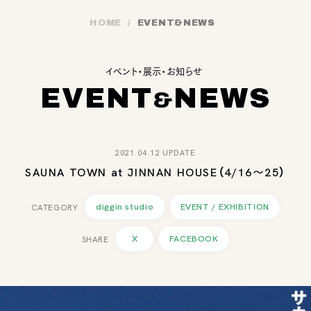
HOME
EVENT
&
NEWS
イベント・展示・お知らせ
EVENT
NEWS
&
2021.04.12 UPDATE
SAUNA TOWN at JINNAN HOUSE（4/16〜25）
diggin studio
EVENT / EXHIBITION
X
FACEBOOK