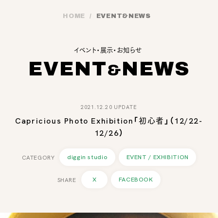
HOME
EVENT
&
NEWS
イベント・展示・お知らせ
EVENT
NEWS
&
2021.12.20 UPDATE
Capricious Photo Exhibition「初心者」（12/22-
12/26）
diggin studio
EVENT / EXHIBITION
X
FACEBOOK